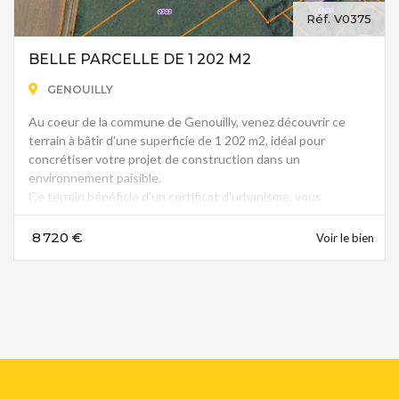
Réf. V0375
BELLE PARCELLE DE 1 202 M2
GENOUILLY
Au coeur de la commune de Genouilly, venez découvrir ce
terrain à bâtir d'une superficie de 1 202 m2, idéal pour
concrétiser votre projet de construction dans un
environnement paisible.
Ce terrain bénéficie d'un certificat d'urbanisme, vous
permettant d'envisager sereinement la réalisation de votre
future habitation.
8 720 €
Voir le bien
Situé dans un cadre agréable, alliant calme et qualité de vie, il
constitue une belle opportunité pour les personnes
souhaitant s'installer à la campagne tout en restant à
proximité des commodités des communes environnantes.
Pour tout renseignement complémentaire ou pour organiser
une visite, contactez-nous au 02.48.75.24.95.