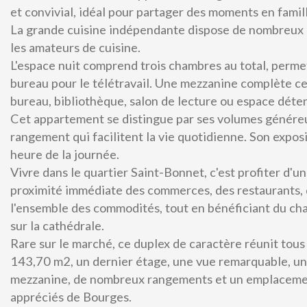
et convivial, idéal pour partager des moments en famil
La grande cuisine indépendante dispose de nombreux r
les amateurs de cuisine.
L'espace nuit comprend trois chambres au total, permet
bureau pour le télétravail. Une mezzanine complète ce
bureau, bibliothèque, salon de lecture ou espace déte
Cet appartement se distingue par ses volumes généreux
MAISON DE PLAIN-PIED SUR SOUS-SOL
rangement qui facilitent la vie quotidienne. Son exposi
TERRAIN CLOS DE 1 380 M2
heure de la journée.
VIERZON
Vivre dans le quartier Saint-Bonnet, c'est profiter d'
proximité immédiate des commerces, des restaurants, 
139 300 €
voir le bien
l'ensemble des commodités, tout en bénéficiant du cha
sur la cathédrale.
Rare sur le marché, ce duplex de caractère réunit tous 
143,70 m2, un dernier étage, une vue remarquable, une
mezzanine, de nombreux rangements et un emplacement 
appréciés de Bourges.