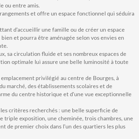
le ou entre amis.
angements et offre un espace fonctionnel qui séduira
tant d'accueillir une famille ou de créer un espace
 bien et pourra être aménagée selon vos envies en
nte.
, sa circulation fluide et ses nombreux espaces de
APPARTEMENT F3 BIS LUMINEUX AVEC
tion optimale lui assure une belle luminosité à toute
TERRASSE, GARAGE ET CAVE -
BOURGES
un emplacement privilégié au centre de Bourges, à
du marché, des établissements scolaires et de
160 500 €
voir le bien
rme du centre historique et d'une vue exceptionnelle
les critères recherchés : une belle superficie de
 triple exposition, une cheminée, trois chambres, une
de premier choix dans l'un des quartiers les plus