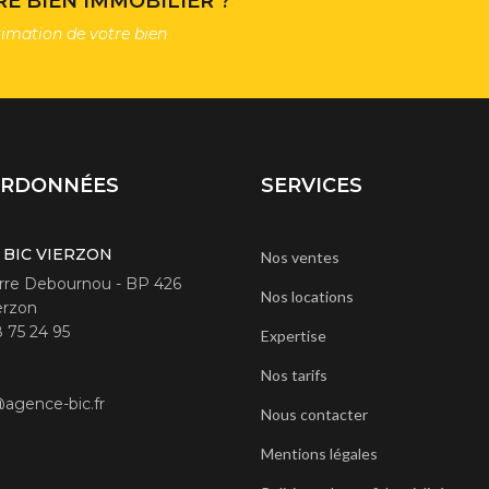
E BIEN IMMOBILIER ?
timation de votre bien
ORDONNÉES
SERVICES
 BIC VIERZON
Nos ventes
erre Debournou - BP 426
Nos locations
erzon
8 75 24 95
Expertise
Nos tarifs
agence-bic.fr
Nous contacter
Mentions légales