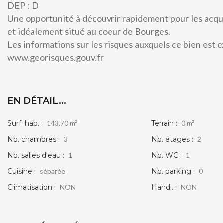
DEP : D
Une opportunité à découvrir rapidement pour les acq
et idéalement situé au coeur de Bourges.
Les informations sur les risques auxquels ce bien est e
www.georisques.gouv.fr
EN DÉTAIL...
Surf. hab. :
143.70 m²
Terrain :
0 m²
Nb. chambres :
3
Nb. étages :
2
Nb. salles d'eau :
1
Nb. WC :
1
Cuisine :
séparée
Nb. parking :
0
Climatisation :
NON
Handi. :
NON