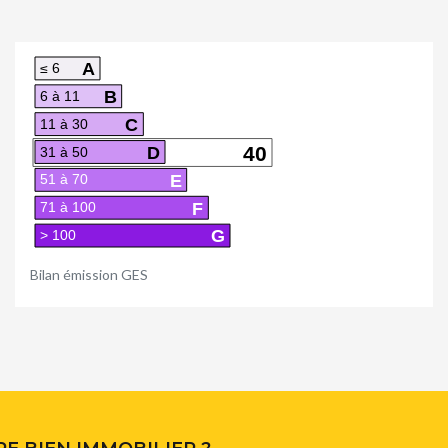
A
≤ 6
B
6 à 11
C
11 à 30
D
40
31 à 50
E
51 à 70
F
71 à 100
G
> 100
Bilan émission GES