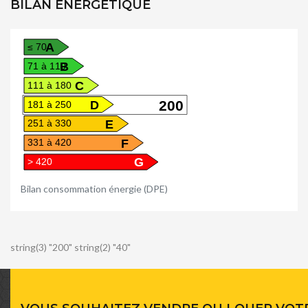
BILAN ÉNERGÉTIQUE
A
≤ 70
B
71 à 110
C
111 à 180
D
200
181 à 250
E
251 à 330
F
331 à 420
G
> 420
Bilan consommation énergie (DPE)
string(3) "200" string(2) "40"